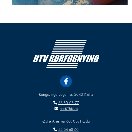
Kongsvingervegen 6, 2040 Kløfta
63 80 08 77

post@htv.as

Østre Aker vei 60, 0581 Oslo
22 64 68 60
