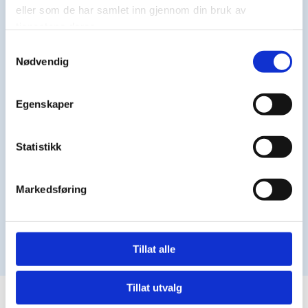
eller som de har samlet inn gjennom din bruk av
tjenestene deres.
Samtykkevalg
14/10/2022
-
HTV
0 KOMMENTARER
Nødvendig
Lekkasjer på private vann- og avløpsrør
At vann- og avløpsrør fungerer tenker man nok ikke
Egenskaper
over til daglig, men mange har nok opplevd et tett
avløp eller en vannlekkasje en gang i tiden.
Statistikk
LES MER
Markedsføring
Tillat alle
Tillat utvalg